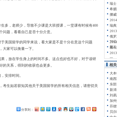
瑞士
希腊
挪威
20
多，老师少，导致不少课是大班授课，一堂课有时候有400
瑞典
20
个问题，看看自己是否十分介意。
俄罗
79位
20
于美国留学的同学来说，看大家是不是十分在意这个问题
第二
福布
，大家可以衡量一下。
20
一
果，放在学生身上的时间不多。这点也好也不好，对于读研
相关
好的关系，得到的收获也会更多。
大本
，安排时间。
南西
东部
考生如若获知其他关于美国留学的所有相关信息，请密切关
新泽
刘易
加州
芬德
分享到：
贝尔