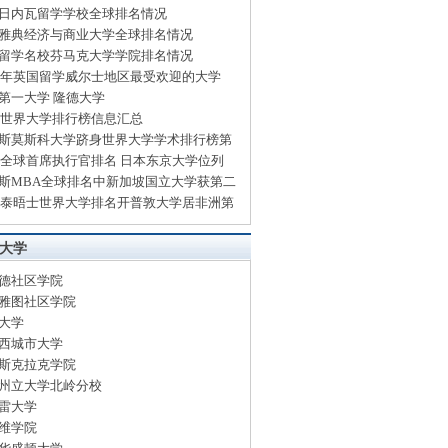
日内瓦留学学校全球排名情况
雅典经济与商业大学全球排名情况
留学名校芬马克大学学院排名情况
14年英国留学威尔士地区最受欢迎的大学
第一大学 隆德大学
13世界大学排行榜信息汇总
斯莫斯科大学跻身世界大学学术排行榜第
13全球首席执行官排名 日本东京大学位列
斯MBA全球排名中新加坡国立大学获第二
13泰晤士世界大学排名开普敦大学居非洲第
大学
德社区学院
雅图社区学院
大学
西城市大学
斯克拉克学院
州立大学北岭分校
雷大学
维学院