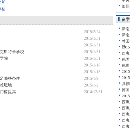
中央
出炉
加州
事情
留学
新南
2015/2/24
新南
2015/1/31
韩国
2015/1/31
饽
20
斯克斯特卡学校
2015/1/31
西班
一学院
2015/1/31
德国
2015/1/18
德累
20
2015/1/18
20
足哪些条件
2015/1/9
具影
难境地
2015/1/2
德国
门槛提高
2014/12/31
20
西班
西班
西班
西班
西班