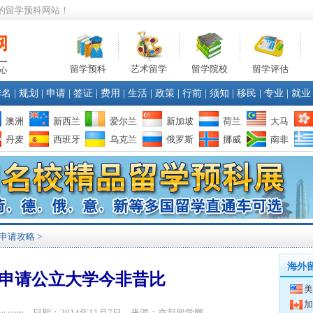
的留学预科网站！
留学预科
艺术留学
留学院校
留学评估
排名
|
规划
|
申请
|
签证
|
费用
|
生活
|
政策
|
行前
|
须知
|
移民
|
专业
|
就业
澳洲
新西兰
爱尔兰
新加坡
荷兰
大马
丹麦
西班牙
乌克兰
俄罗斯
挪威
南非
申请攻略
>
海外
申请公立大学今非昔比
美
加
bone.com 日期：2014年11月7日 来源：亦邦留学网