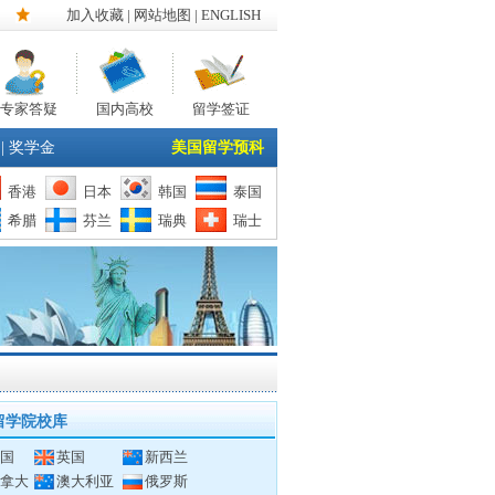
加入收藏
|
网站地图
| ENGLISH
专家答疑
国内高校
留学签证
|
奖学金
美国留学预科
香港
日本
韩国
泰国
希腊
芬兰
瑞典
瑞士
留学院校库
国
英国
新西兰
拿大
澳大利亚
俄罗斯