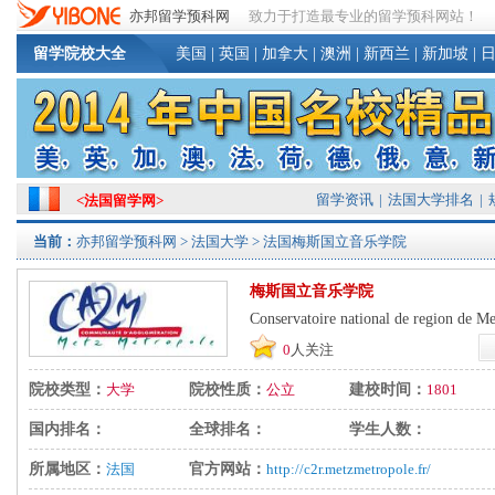
亦邦留学预科网
致力于打造最专业的留学预科网站！
留学院校大全
美国
|
英国
|
加拿大
|
澳洲
|
新西兰
|
新加坡
|
留学资讯
|
法国大学排名
|
<
法国留学网
>
当前：
亦邦留学预科网
>
法国大学
> 法国梅斯国立音乐学院
梅斯国立音乐学院
Conservatoire national de region de Me
0
人关注
院校类型：
大学
院校性质：
公立
建校时间：
1801
国内排名：
全球排名：
学生人数：
所属地区：
法国
官方网站：
http://c2r.metzmetropole.fr/