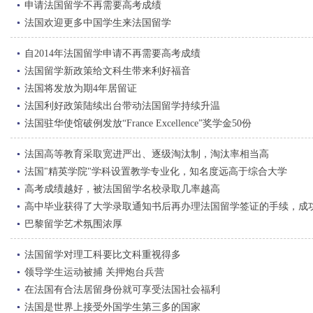
申请法国留学不再需要高考成绩
法国欢迎更多中国学生来法国留学
自2014年法国留学申请不再需要高考成绩
法国留学新政策给文科生带来利好福音
法国将发放为期4年居留证
法国利好政策陆续出台带动法国留学持续升温
法国驻华使馆破例发放“France Excellence”奖学金50份
法国高等教育采取宽进严出、逐级淘汰制，淘汰率相当高
法国"精英学院"学科设置教学专业化，知名度远高于综合大学
高考成绩越好，被法国留学名校录取几率越高
高中毕业获得了大学录取通知书后再办理法国留学签证的手续，成
巴黎留学艺术氛围浓厚
法国留学对理工科要比文科重视得多
领导学生运动被捕 关押炮台兵营
在法国有合法居留身份就可享受法国社会福利
法国是世界上接受外国学生第三多的国家