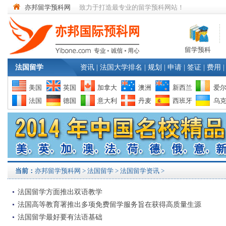
亦邦留学预科网
致力于打造最专业的留学预科网站！
留学预科
法国留学
资讯
|
法国大学排名
|
规划
|
申请
|
签证
|
费用
|
美国
英国
加拿大
澳洲
新西兰
爱
法国
德国
意大利
丹麦
西班牙
乌
当前：
亦邦留学预科网
>
法国留学
> 法国留学资讯 >
法国留学方面推出双语教学
法国高等教育署推出多项免费留学服务旨在获得高质量生源
法国留学最好要有法语基础