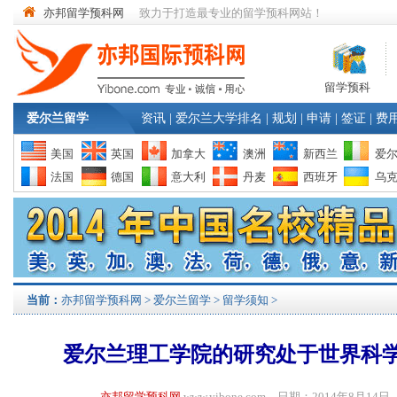
亦邦留学预科网
致力于打造最专业的留学预科网站！
留学预科
爱尔兰留学
资讯
|
爱尔兰大学排名
|
规划
|
申请
|
签证
|
费
美国
英国
加拿大
澳洲
新西兰
爱
法国
德国
意大利
丹麦
西班牙
乌
当前：
亦邦留学预科网
>
爱尔兰留学
>
留学须知
>
爱尔兰理工学院的研究处于世界科
亦邦留学预科网
www.yibone.com 日期：2014年8月