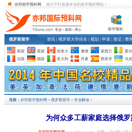
亦邦留学预科网
致力于打造最专业的留学预科网站！
留学预科
俄罗斯留学
资讯
|
俄罗斯大学排名
|
规划
|
申请
|
签证
|
费
美国
英国
加拿大
澳洲
新西兰
爱
法国
德国
意大利
丹麦
西班牙
乌
当前：
亦邦留学预科网
>
俄罗斯留学
>
专业解读
>
为何众多工薪家庭选择俄罗
亦邦留学预科网
www.yibone.com 日期：2013年1