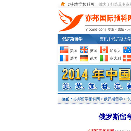
亦邦留学预科网
致力于打造最专业
俄罗斯留学
资讯
|
俄罗斯大
美国
英国
加拿大
法国
德国
意大利
当前：
亦邦留学预科网
>
俄罗斯留学
>
专
俄罗斯留
亦邦留学预科网
www.yi