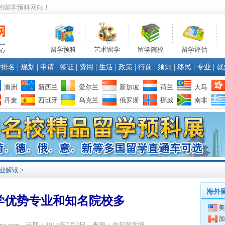
的留学预科网站！
留学预科
艺术留学
留学院校
留学评估
学排名
|
规划
|
申请
|
签证
|
费用
|
生活
|
政策
|
行前
|
须知
|
移民
|
专业
|
就
澳洲
新西兰
爱尔兰
新加坡
荷兰
大马
丹麦
西班牙
乌克兰
俄罗斯
挪威
南非
业解读
>
海外
学优势专业和知名院校多
美
加
bone.com 日期：2014年7月3日 来源：亦邦留学网