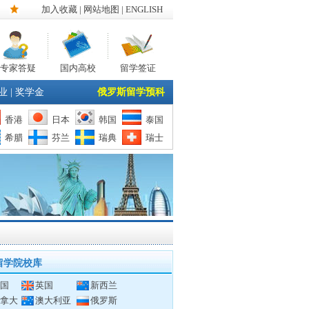
加入收藏
|
网站地图
| ENGLISH
专家答疑
国内高校
留学签证
业
|
奖学金
俄罗斯留学预科
香港
日本
韩国
泰国
希腊
芬兰
瑞典
瑞士
留学院校库
国
英国
新西兰
拿大
澳大利亚
俄罗斯