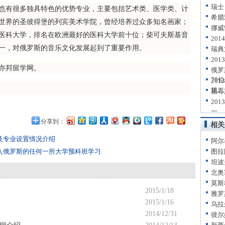
瑞士
有很多独具特色的优势专业，主要包括艺术类、医学类、计
希腊
世界的圣彼得堡的列宾美术学院，曾经培养过众多知名画家；
挪威
医科大学，排名在欧洲最好的医科大学前十位；柴可夫斯基音
20
一，对俄罗斯的音乐文化发展起到了重要作用。
瑞典
20
亦邦留学网。
俄罗
79位
20
第二
福布
20
一
分享到：
相关
及专业设置情况介绍
阿尔
入俄罗斯的任何一所大学预科班学习
图拉
坦波
北奥
莫斯
2015/1/18
雅罗
2015/1/16
乌拉
2014/12/31
彼尔