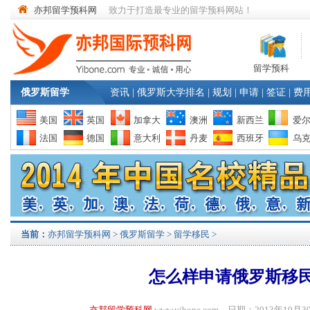
亦邦留学预科网
致力于打造最专业的留学预科网站！
留学预科
俄罗斯留学
资讯
|
俄罗斯大学排名
|
规划
|
申请
|
签证
|
费
美国
英国
加拿大
澳洲
新西兰
爱
法国
德国
意大利
丹麦
西班牙
乌
当前：
亦邦留学预科网
>
俄罗斯留学
>
留学移民
>
怎么样申请俄罗斯移
亦邦留学预科网
www.yibone.com 日期：2013年1