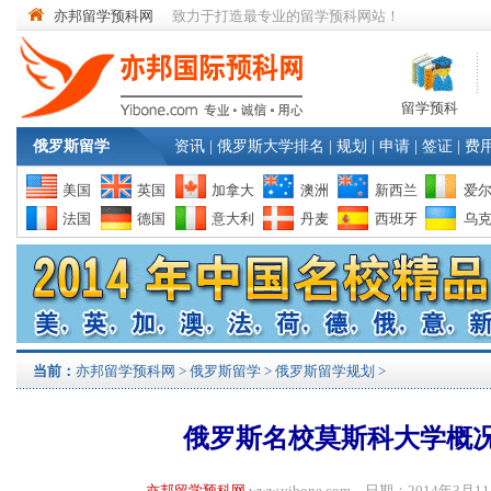
亦邦留学预科网
致力于打造最专业的留学预科网站！
留学预科
俄罗斯留学
资讯
|
俄罗斯大学排名
|
规划
|
申请
|
签证
|
费
美国
英国
加拿大
澳洲
新西兰
爱
法国
德国
意大利
丹麦
西班牙
乌
当前：
亦邦留学预科网
>
俄罗斯留学
>
俄罗斯留学规划
>
俄罗斯名校莫斯科大学概
亦邦留学预科网
www.yibone.com 日期：2014年3