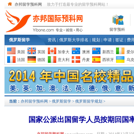
亦邦留学预科网
致力于打造最专业的留学预科网站！
留学预科
俄罗斯留学
资讯
|
俄罗斯大学排名
|
规划
|
申请
|
签证
|
费
美国
英国
加拿大
澳洲
新西兰
爱
法国
德国
意大利
丹麦
西班牙
乌
当前：
亦邦留学预科网
>
俄罗斯留学
>
俄罗斯留学规划
>
国家公派出国留学人员按期回国率
亦邦留学预科网
www.yibone.com 日期：2014年12