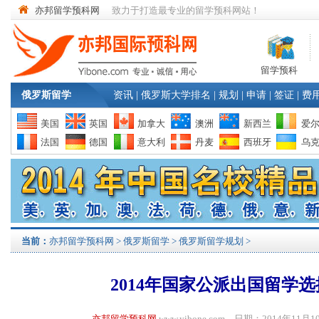
亦邦留学预科网
致力于打造最专业的留学预科网站！
留学预科
俄罗斯留学
资讯
|
俄罗斯大学排名
|
规划
|
申请
|
签证
|
费
美国
英国
加拿大
澳洲
新西兰
爱
法国
德国
意大利
丹麦
西班牙
乌
当前：
亦邦留学预科网
>
俄罗斯留学
>
俄罗斯留学规划
>
2014年国家公派出国留学
亦邦留学预科网
www.yibone.com 日期：2014年1