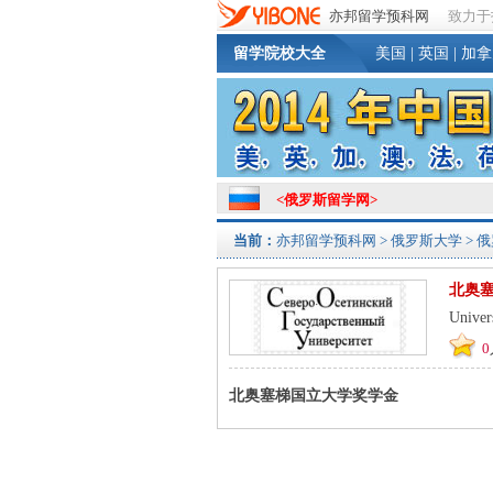
亦邦留学预科网
致力于
留学院校大全
美国
|
英国
|
加拿
<
俄罗斯留学网
>
当前：
亦邦留学预科网
>
俄罗斯大学
>
俄
北奥
Univer
0
北奥塞梯国立大学奖学金