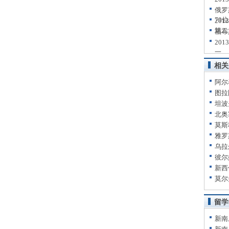
俄罗
79位
20
第二
福布
20
一
相关
阿尔
图拉
坦波
北奥
莫斯
雅罗
乌拉
彼尔
新西
莫尔
留学
新南