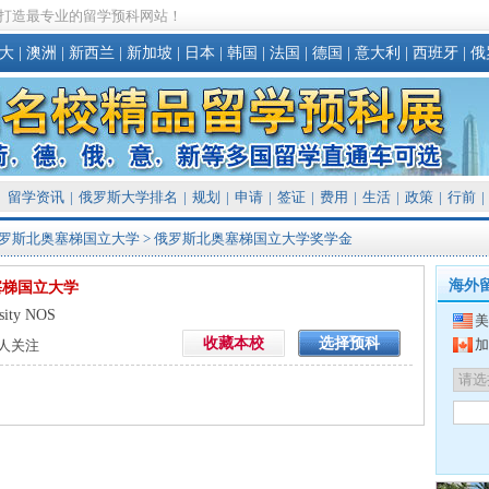
打造最专业的留学预科网站！
大
|
澳洲
|
新西兰
|
新加坡
|
日本
|
韩国
|
法国
|
德国
|
意大利
|
西班牙
|
俄
留学资讯
|
俄罗斯大学排名
|
规划
|
申请
|
签证
|
费用
|
生活
|
政策
|
行前
|
罗斯北奥塞梯国立大学
> 俄罗斯北奥塞梯国立大学奖学金
海外
塞梯国立大学
sity NOS
美
收藏本校
选择预科
加
人关注