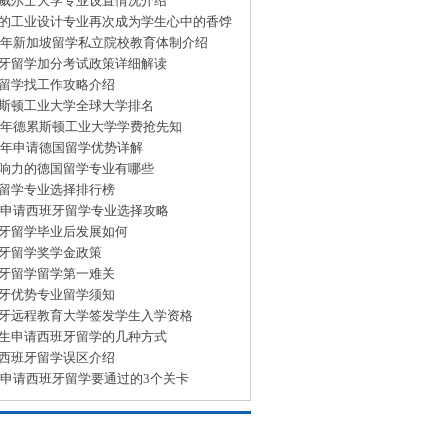
威尔士大学专业设置情况介绍
的工业设计专业再次成为学生心中的香饽
15年新加坡留学私立院校教育体制介绍
牙留学加分考试政策详细解读
留学找工作攻略介绍
斯顿工业大学全球大学排名
15年德累斯顿工业大学学费抢先知
15年申请德国留学优势详解
响力的德国留学专业有哪些
留学专业选择排行榜
15申请西班牙留学专业选择攻略
牙留学毕业后发展如何
牙留学奖学金政策
牙留学留学第一难关
牙优势专业留学须知
牙远程教育大学签发学生入学资格
生申请西班牙留学的几种方式
西班牙留学误区介绍
15申请西班牙留学要通过的3个关卡