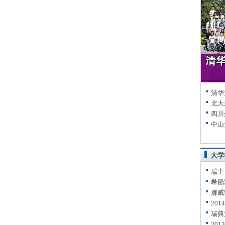
清华
北大
四川
中山
大学
瑞士
希腊
挪威
20
瑞典
20