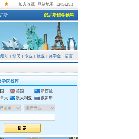
加入收藏
|
网站地图
| ENGLISH
罗斯
俄罗斯留学预科
须知
|
移民
|
专业
|
就业
|
奖学金
|
语言
留学院校库
国
英国
新西兰
拿大
澳大利亚
俄罗斯