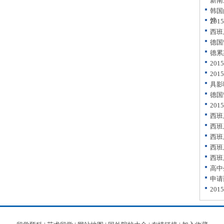
新南
韩国
饽
20
西班
德国
德累
20
20
具影
德国
20
西班
西班
西班
西班
西班
高中
申请
20