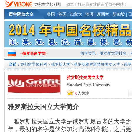
亦邦留学预科网
致力于打造最专业的留学预科网站！
留学院校大全
美国
|
英国
|
加拿大
|
澳洲
|
新西兰
|
新加坡
|
留学资讯
|
俄罗斯大学排名
|
<
俄罗斯留学网
>
当前：
亦邦留学预科网
>
俄罗斯大学
>
俄罗斯雅罗斯拉夫国立大学
> 俄
雅罗斯拉夫国立大学
Yaroslavl State University
0
人关注
雅罗斯拉夫国立大学简介
雅罗斯拉夫国立大学是俄罗斯最古老的大学之一
年，最初的名字是伏尔加河高级科学院，之后更