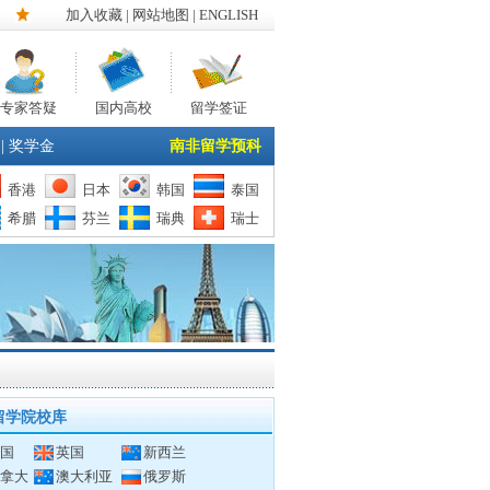
加入收藏
|
网站地图
| ENGLISH
专家答疑
国内高校
留学签证
|
奖学金
南非留学预科
香港
日本
韩国
泰国
希腊
芬兰
瑞典
瑞士
留学院校库
国
英国
新西兰
拿大
澳大利亚
俄罗斯