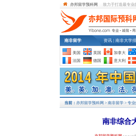
亦邦留学预科网
致力于打造最专业
南非留学
资讯
|
南非大学
美国
英国
加拿大
法国
德国
意大利
当前：
亦邦留学预科网
>
南非留学
>
专业
南非综合
亦邦留学预科网
www.y