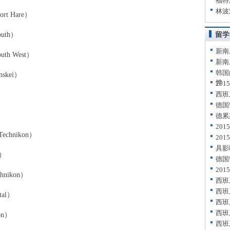
福特
林波
t Hare）
uth）
留学
新南
th West）
新南
韩国
skei）
饽
20
西班
）
德国
德累
20
hnikon）
20
具影
n）
德国
20
nikon）
西班
西班
al）
西班
西班
on）
西班