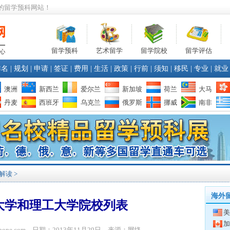
的留学预科网站！
留学预科
艺术留学
留学院校
留学评估
排名
|
规划
|
申请
|
签证
|
费用
|
生活
|
政策
|
行前
|
须知
|
移民
|
专业
|
就业
澳洲
新西兰
爱尔兰
新加坡
荷兰
大马
丹麦
西班牙
乌克兰
俄罗斯
挪威
南非
解读
>
海外
大学和理工大学院校列表
美
加
ibone.com 日期：2013年11月29日 来源：网络