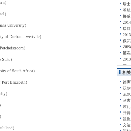
ern）
瑞士
希腊
tal）
挪威
20
University）
瑞典
20
Durban---westvile）
俄罗
79位
20
chefstroom）
第二
福布
20
State）
一
of South Africa）
相关
德班
t Elizabeth）
沃尔
ity）
瓦尔
马古
h）
茨瓦
开普
a）
祖鲁
文达
luland）