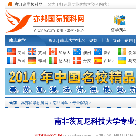
亦邦留学预科网
致力于打造最专业的留学预科网站！
留学预科
南非留学
资讯
|
南非大学排名
|
规划
|
申请
|
签证
|
费用
|
美国
英国
加拿大
澳洲
新西兰
爱
法国
德国
意大利
丹麦
西班牙
乌
当前：
亦邦留学预科网
>
南非留学
>
专业解读
>
南非茨瓦尼科技大学专业
亦邦留学预科网
www.yibone.com 日期：2014年5月