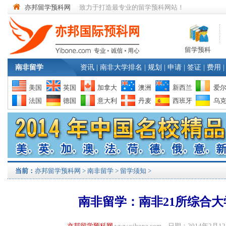
亦邦留学预科网
致力于打造最专业的留学预科网站！
留学预科
南非留学
资讯
|
南非大学排名
|
规划
|
申请
|
签证
|
费用
|
美国
英国
加拿大
澳洲
新西兰
爱
法国
德国
意大利
丹麦
西班牙
乌
当前：
亦邦留学预科网
>
南非留学
>
留学须知
>
南非留学：南非21所综合大
亦邦留学预科网
www.yibone.com 日期：2014年2