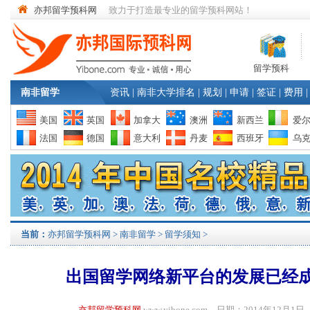
亦邦留学预科网
致力于打造最专业的留学预科网站！
留学预科
南非留学
资讯
|
南非大学排名
|
规划
|
申请
|
签证
|
费用
|
美国
英国
加拿大
澳洲
新西兰
爱
法国
德国
意大利
丹麦
西班牙
乌
当前：
亦邦留学预科网
>
南非留学
>
留学须知
>
出国留学网络新平台的发展已经
亦邦留学预科网
www.yibone.com 日期：2014年12