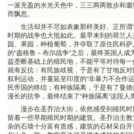
一派充盈的水光天色中，三三两两散步和遛
而飘忽。
生活却并不尽如表象那样美好。正所谓“
时期的战争也大抵如此。最早来到的荷兰人
园、果园，种植葡萄，并夺取了原住民科萨
的“盎格鲁－布尔战争”之后，最终英国人成
益垄断基础上的殖民地，不能平等对待每一
就有反抗：有民族歧视，于是有了甘地反对
权利运动，并蔓延至印度的“非暴力不合作运
民帝国的终结；有种族隔离，于是有了曼德
漫长的抗争，最终结束了“种族隔离”这段人
漫步在圣乔治大街，依然感受到殖民时
留着一些早期殖民时期的建筑。圣乔治主教
杂的石墙十分富有质感，建筑的石材采自开