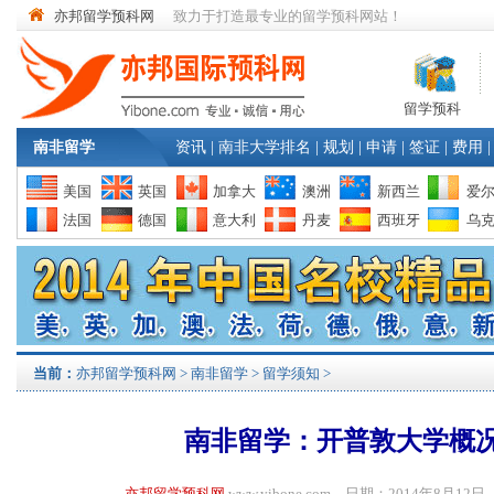
亦邦留学预科网
致力于打造最专业的留学预科网站！
留学预科
南非留学
资讯
|
南非大学排名
|
规划
|
申请
|
签证
|
费用
|
美国
英国
加拿大
澳洲
新西兰
爱
法国
德国
意大利
丹麦
西班牙
乌
当前：
亦邦留学预科网
>
南非留学
>
留学须知
>
南非留学：开普敦大学概
亦邦留学预科网
www.yibone.com 日期：2014年8月