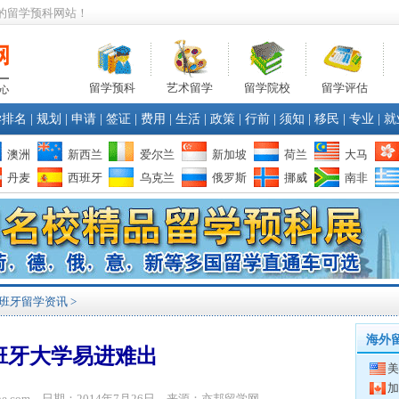
的留学预科网站！
留学预科
艺术留学
留学院校
留学评估
学排名
|
规划
|
申请
|
签证
|
费用
|
生活
|
政策
|
行前
|
须知
|
移民
|
专业
|
就
澳洲
新西兰
爱尔兰
新加坡
荷兰
大马
丹麦
西班牙
乌克兰
俄罗斯
挪威
南非
班牙留学资讯
>
海外
班牙大学易进难出
美
加
bone.com 日期：2014年7月26日 来源：亦邦留学网