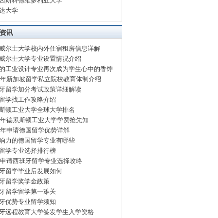
西斯科德维多利亚大学
达大学
资讯
威尔士大学校内外住宿租房信息详解
威尔士大学专业设置情况介绍
的工业设计专业再次成为学生心中的香饽
15年新加坡留学私立院校教育体制介绍
牙留学加分考试政策详细解读
留学找工作攻略介绍
斯顿工业大学全球大学排名
15年德累斯顿工业大学学费抢先知
15年申请德国留学优势详解
响力的德国留学专业有哪些
留学专业选择排行榜
15申请西班牙留学专业选择攻略
牙留学毕业后发展如何
牙留学奖学金政策
牙留学留学第一难关
牙优势专业留学须知
牙远程教育大学签发学生入学资格