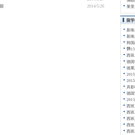
佛朗
留
2014/5/26
莱里
留学
新南
新南
韩国
饽
20
西班
德国
德累
20
20
具影
德国
20
西班
西班
西班
西班
西班