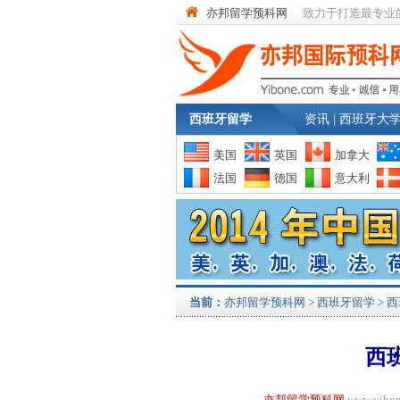
亦邦留学预科网
致力于打造最专业
西班牙留学
资讯
|
西班牙大
美国
英国
加拿大
法国
德国
意大利
当前：
亦邦留学预科网
>
西班牙留学
>
西
西
亦邦留学预科网
www.yi