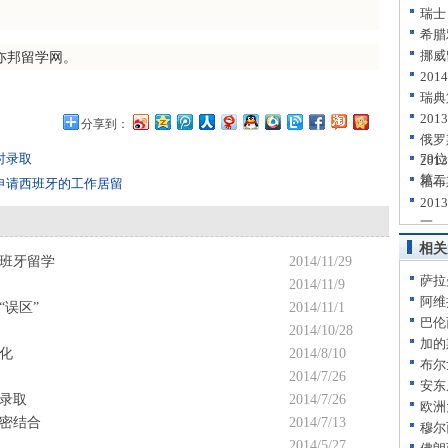
瑞士
希腊
挪威
亦邦留学网。
20
瑞典
20
分享到：
俄罗
时录取
79位
20
第二
福布
申请西班牙的工作居留
20
一
相关
班牙留学
2014/11/29
萨拉
2014/11/9
阿维
误区”
2014/11/1
巴伦
2014/10/28
加的
化
2014/8/10
布尔
2014/7/26
安东
录取
2014/7/26
欧洲
密结合
2014/7/13
穆尔
2014/5/27