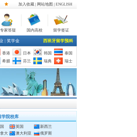
加入收藏
|
网站地图
| ENGLISH
专家答疑
国内高校
留学签证
业
|
奖学金
西班牙留学预科
香港
日本
韩国
泰国
希腊
芬兰
瑞典
瑞士
留学院校库
国
英国
新西兰
拿大
澳大利亚
俄罗斯