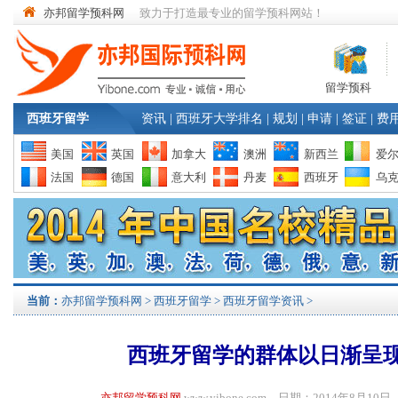
亦邦留学预科网
致力于打造最专业的留学预科网站！
留学预科
西班牙留学
资讯
|
西班牙大学排名
|
规划
|
申请
|
签证
|
费
美国
英国
加拿大
澳洲
新西兰
爱
法国
德国
意大利
丹麦
西班牙
乌
当前：
亦邦留学预科网
>
西班牙留学
>
西班牙留学资讯
>
西班牙留学的群体以日渐呈
亦邦留学预科网
www.yibone.com 日期：2014年8月