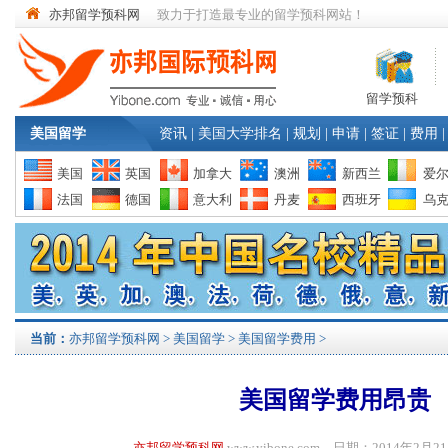
亦邦留学预科网
致力于打造最专业的留学预科网站！
留学预科
美国留学
资讯
|
美国大学排名
|
规划
|
申请
|
签证
|
费用
|
美国
英国
加拿大
澳洲
新西兰
爱
法国
德国
意大利
丹麦
西班牙
乌
当前：
亦邦留学预科网
>
美国留学
>
美国留学费用
>
美国留学费用昂贵
亦邦留学预科网
www.yibone.com 日期：2014年2