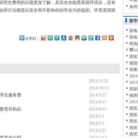
中央
究生费用的问题更加了解，其实在你熟悉美国环境后，还有
加州
这些方法都是以安全和不影响你的学业为前提的。毕竟美国留
留学
新南
新南
分享到：
韩国
饽
20
西班
德国
德累
20
2014/11/22
20
2014/10/13
具影
学生服务费
2014/9/27
德国
20
2014/9/15
西班
教育补助款
2014/8/15
西班
2014/5/1
西班
2014/5/1
西班
2014/2/21
西班
奖学金介绍
2014/2/13