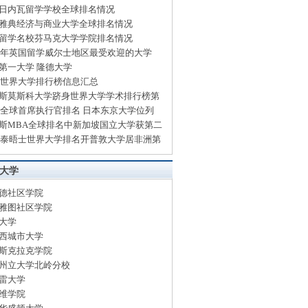
日内瓦留学学校全球排名情况
雅典经济与商业大学全球排名情况
留学名校芬马克大学学院排名情况
14年英国留学威尔士地区最受欢迎的大学
第一大学 隆德大学
13世界大学排行榜信息汇总
斯莫斯科大学跻身世界大学学术排行榜第
13全球首席执行官排名 日本东京大学位列
斯MBA全球排名中新加坡国立大学获第二
13泰晤士世界大学排名开普敦大学居非洲第
大学
德社区学院
雅图社区学院
大学
西城市大学
斯克拉克学院
州立大学北岭分校
雷大学
维学院