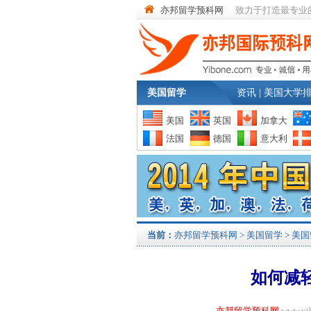
亦邦留学预科网
致力于打造最专业
美国留学
资讯
|
美国大学
美国
英国
加拿大
法国
德国
意大利
当前：
亦邦留学预科网
>
美国留学
>
美国
如何减
亦邦留学预科网
www.y