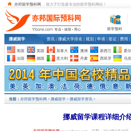
亦邦留学预科网
致力于打造最专业的留学预科网站！
留学预科
挪威留学
资讯
|
挪威大学排名
|
规划
|
申请
|
签证
|
费用
|
美国
英国
加拿大
澳洲
新西兰
爱
法国
德国
意大利
丹麦
西班牙
乌
当前：
亦邦留学预科网
>
挪威留学
>
挪威留学资讯
>
挪威留学课程详细介
亦邦留学预科网
www.yibone.com 日期：2014年6月