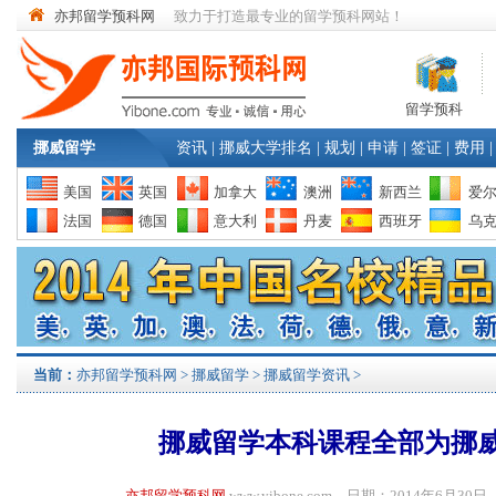
亦邦留学预科网
致力于打造最专业的留学预科网站！
留学预科
挪威留学
资讯
|
挪威大学排名
|
规划
|
申请
|
签证
|
费用
|
美国
英国
加拿大
澳洲
新西兰
爱
法国
德国
意大利
丹麦
西班牙
乌
当前：
亦邦留学预科网
>
挪威留学
>
挪威留学资讯
>
挪威留学本科课程全部为挪
亦邦留学预科网
www.yibone.com 日期：2014年6月