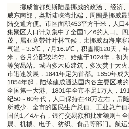
挪威首都奥斯陆是挪威的政治 、经济、
威东南部，奥斯陆峡湾北端，周围是挪威最
陆交通方便。市区面积453平方千米，人口
集聚区人口计划集中了全国1／6的人口。
茂，属亚寒带针叶林气候，比挪威西海岸寒
气温－3.5℃，7月16.9℃，积雪期120天，
米，各月分配较均匀。始建于1024年，初
等贸易站。城内多木质建筑，多次焚于大火。
市迅速发展，1841年定为首都。1850年
1854年起，陆续建成通达国内各主要区域的
全国第一大港。1801年全市不足1万人，1910
纪50～60年代，人口保持在48万左右，后
所减少。全市的国民生产总值、工业总产值
国的1／4左右，银行交易额和批发额则占
属、机械、电子、纺织、食品等部门。航运