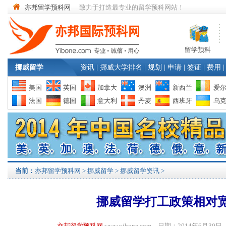
亦邦留学预科网
致力于打造最专业的留学预科网站！
留学预科
挪威留学
资讯
|
挪威大学排名
|
规划
|
申请
|
签证
|
费用
|
美国
英国
加拿大
澳洲
新西兰
爱
法国
德国
意大利
丹麦
西班牙
乌
当前：
亦邦留学预科网
>
挪威留学
>
挪威留学资讯
>
挪威留学打工政策相对
亦邦留学预科网
www.yibone.com 日期：2014年6月