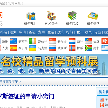
的留学预科网站！
留学预科
艺术留学
留学院校
留学评估
学排名
|
规划
|
申请
|
签证
|
费用
|
生活
|
政策
|
行前
|
须知
|
移民
|
专业
|
就
澳洲
新西兰
爱尔兰
新加坡
荷兰
大马
丹麦
西班牙
乌克兰
俄罗斯
挪威
南非
罗斯留学签证
>
海外
罗斯签证的申请小窍门
美
加
yibone.com 日期：2013年11月6日 来源：网络