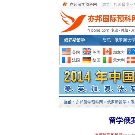
亦邦留学预科网
致力于打造最专业
俄罗斯留学
资讯
|
俄罗斯大
美国
英国
加拿大
法国
德国
意大利
当前：
亦邦留学预科网
>
俄罗斯留学
>
俄
留学俄
亦邦留学预科网
www.