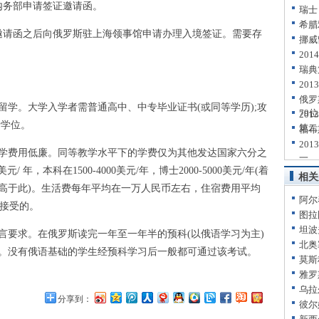
务部申请签证邀请函。
瑞士
希腊
请函之后向俄罗斯驻上海领事馆申请办理入境签证。需要存
挪威
20
瑞典
20
俄罗
。大学入学者需普通高中、中专毕业证书(或同等学历);攻
79位
20
士学位。
第二
福布
20
费用低廉。同等教学水平下的学费仅为其他发达国家六分之
一
/ 年，本科在1500-4000美元/年，博士2000-5000美元/年(着
相关
高于此)。生活费每年平均在一万人民币左右，住宿费用平均
阿尔
以接受的。
图拉
坦波
要求。在俄罗斯读完一年至一年半的预科(以俄语学习为主)
北奥
。没有俄语基础的学生经预科学习后一般都可通过该考试。
莫斯
雅罗
乌拉
分享到：
彼尔