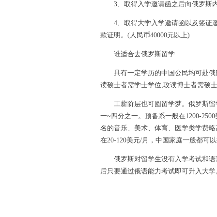
3、取得入学邀请函之后向俄罗斯内
4、取得大学入学邀请函以及签证邀
款证明。(人民币40000元以上)
谁适合去俄罗斯留学
具有一定学历的中国公民均可赴俄留学
读硕士者需学士学位;攻读博士者需硕
工薪阶层也可圆留学梦。俄罗斯留学
一~四分之一。预备系一般在1200-2500美元
名的音乐、美术、体育、医学类学费略
在20-120美元/月，中国家庭一般都可
俄罗斯对留学生没有入学考试和语言
后只要通过俄语能力考试即可升入大学