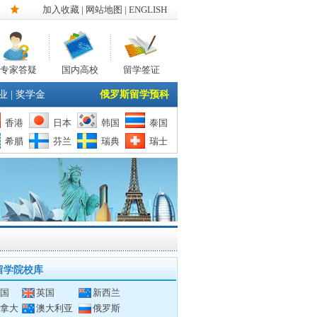
加入收藏
|
网站地图
| ENGLISH
专家答疑
国内高校
留学签证
业
|
奖学金
俄罗斯留学预科
香港
日本
韩国
泰国
希腊
芬兰
瑞典
瑞士
留学院校库
国
英国
新西兰
拿大
澳大利亚
俄罗斯