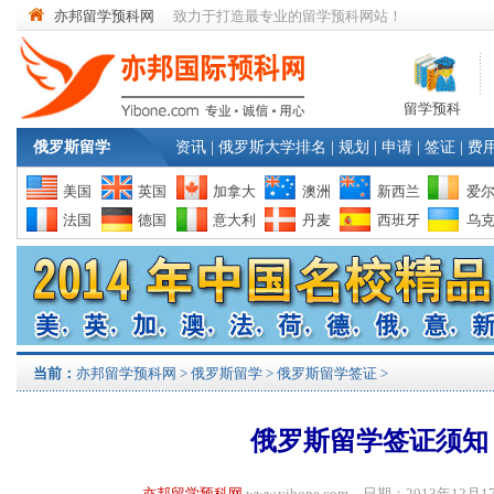
亦邦留学预科网
致力于打造最专业的留学预科网站！
留学预科
俄罗斯留学
资讯
|
俄罗斯大学排名
|
规划
|
申请
|
签证
|
费
美国
英国
加拿大
澳洲
新西兰
爱
法国
德国
意大利
丹麦
西班牙
乌
当前：
亦邦留学预科网
>
俄罗斯留学
>
俄罗斯留学签证
>
俄罗斯留学签证须知
亦邦留学预科网
www.yibone.com 日期：2013年1